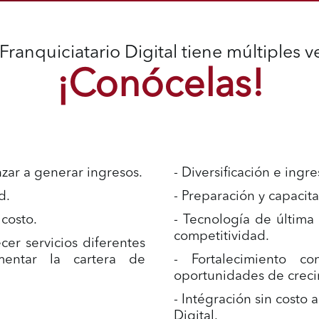
Franquiciatario Digital tiene múltiples v
REPRODUCIR VIDEO
¡Conócelas!
zar a generar ingresos.
- Diversificación e ing
d.
- Preparación y capacit
 costo.
- Tecnología de última
competitividad.
cer servicios diferentes
mentar la cartera de
- Fortalecimiento c
oportunidades de creci
- Intégración sin costo
Digital.