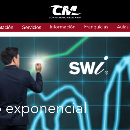
tación
Servicios
Información
Franquicias
Aulas
 exponencial