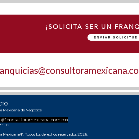
¡SOLICITA SER UN FRANQ
ENVIAR SOLICITU
ranquicias@consultoramexicana.c
CTO
a Mexicana de Negocios
o@consultoramexicana.com.mx
 9502
a Mexicana®. Todos los derechos reservados 2026.