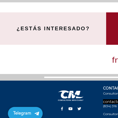
¿ESTÁS INTERESADO?
f
CONTA
Consultor
contact
(834)
316
Telegram
Consultor