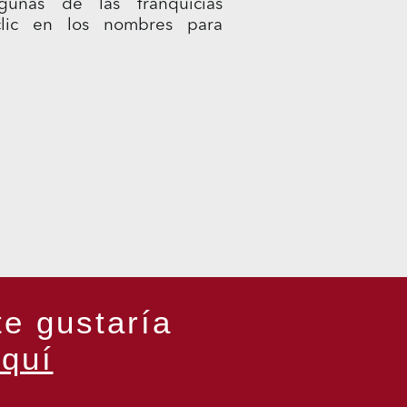
lgunas de las franquicias
 clic en los nombres para
te gustaría
quí