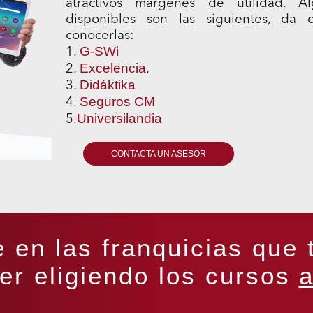
atractivos márgenes de utilidad. A
disponibles son las siguientes, da
conocerlas:
G-SWi
1.
Excelencia
2.
.
Didáktika
3.
Seguros CM
4.
Universilandia
5.
CONTACTA UN ASESOR
 en las franquicias que 
er eligiendo los cursos
a